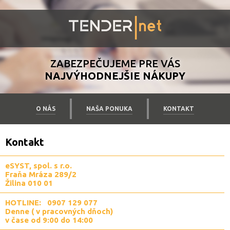
ZABEZPEČUJEME PRE VÁS
NAJVÝHODNEJŠIE NÁKUPY
O NÁS
NAŠA PONUKA
KONTAKT
Kontakt
eSYST, spol. s r.o.
Fraňa Mráza 289/2
Žilina 010 01
HOTLINE: 0907 129 077
Denne ( v pracovných dňoch)
v čase od 9:00 do 14:00