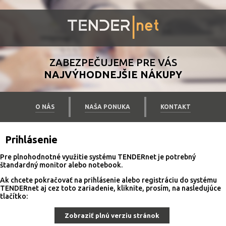
ZABEZPEČUJEME PRE VÁS
NAJVÝHODNEJŠIE NÁKUPY
O NÁS
NAŠA PONUKA
KONTAKT
Prihlásenie
Pre plnohodnotné využitie systému TENDERnet je potrebný
štandardný monitor alebo notebook.
Ak chcete pokračovať na prihlásenie alebo registráciu do systému
TENDERnet aj cez toto zariadenie, kliknite, prosím, na nasledujúce
tlačítko:
Zobraziť plnú verziu stránok