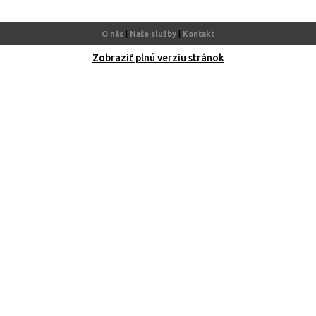
|
|
O nás
Naše služby
Kontakt
Zobraziť plnú verziu stránok