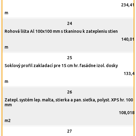
234,41
m
24
Rohová lišta Al 100x100 mm s tkaninou k zatepleniu stien
140,01
m
25
Soklový profil zakladací pre 15 cm hr. fasádne izol. dosky
133,4
m
26
Zatepl. systém lep. malta, stierka a pan. sieťka, polyst. XPS hr. 100
mm
108,018
m2
27