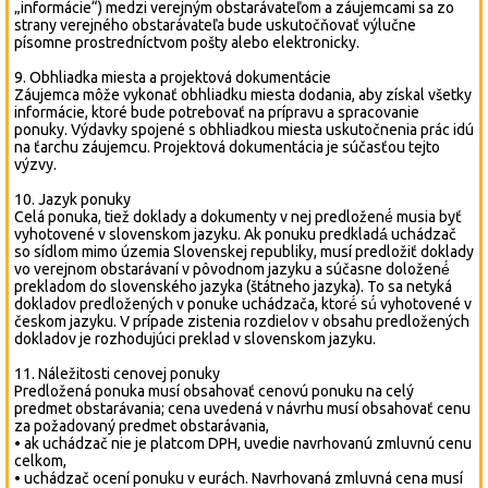
„informácie“) medzi verejným obstarávateľom a záujemcami sa zo
strany verejného obstarávateľa bude uskutočňovať výlučne
písomne prostredníctvom pošty alebo elektronicky.
9. Obhliadka miesta a projektová dokumentácie
Záujemca môže vykonať obhliadku miesta dodania, aby získal všetky
informácie, ktoré bude potrebovať na prípravu a spracovanie
ponuky. Výdavky spojené s obhliadkou miesta uskutočnenia prác idú
na ťarchu záujemcu. Projektová dokumentácia je súčasťou tejto
výzvy.
10. Jazyk ponuky
Celá ponuka, tiež doklady a dokumenty v nej predložené́ musia byť
vyhotovené v slovenskom jazyku. Ak ponuku predkladá́ uchádzač
so sídlom mimo územia Slovenskej republiky, musí predložiť doklady
vo verejnom obstarávaní v pôvodnom jazyku a súčasne doložené́
prekladom do slovenského jazyka (štátneho jazyka). To sa netyká
dokladov predložených v ponuke uchádzača, ktoré́ sú́ vyhotovené v
českom jazyku. V prípade zistenia rozdielov v obsahu predložených
dokladov je rozhodujúci preklad v slovenskom jazyku.
11. Náležitosti cenovej ponuky
Predložená ponuka musí obsahovať cenovú ponuku na celý
predmet obstarávania; cena uvedená v návrhu musí obsahovať cenu
za požadovaný predmet obstarávania,
• ak uchádzač nie je platcom DPH, uvedie navrhovanú zmluvnú cenu
celkom,
• uchádzač ocení ponuku v eurách. Navrhovaná zmluvná cena musí