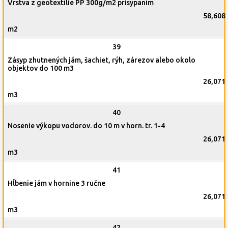
Vrstva z geotextílie PP 300g/m2 prisypaním
58,608
m2
39
Zásyp zhutnených jám, šachiet, rýh, zárezov alebo okolo
objektov do 100 m3
26,071
m3
40
Nosenie výkopu vodorov. do 10 m v horn. tr. 1-4
26,071
m3
41
Hĺbenie jám v hornine 3 ručne
26,071
m3
42