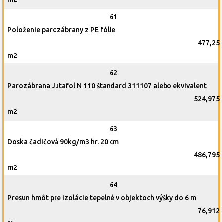
61
Položenie parozábrany z PE fólie
477,25
m2
62
Parozábrana Jutafol N 110 štandard 311107 alebo ekvivalent
524,975
m2
63
Doska čadičová 90kg/m3 hr. 20 cm
486,795
m2
64
Presun hmôt pre izolácie tepelné v objektoch výšky do 6 m
76,912