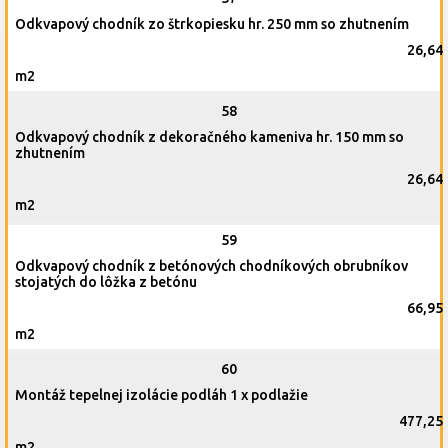
Odkvapový chodník zo štrkopiesku hr. 250 mm so zhutnením
26,64
m2
58
Odkvapový chodník z dekoračného kameniva hr. 150 mm so
zhutnením
26,64
m2
59
Odkvapový chodník z betónových chodníkových obrubníkov
stojatých do lôžka z betónu
66,95
m2
60
Montáž tepelnej izolácie podláh 1 x podlažie
477,25
m2