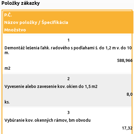
Položky zákazky
P.Č.
Názov položky / Špecifikácia
Množstvo
1
Demontáž lešenia ľahk. radového s podlahami š. do 1,2 m v. do 10
m.
588,966
m2
2
Vyvesenie alebo zavesenie kov. okien do 1,5 m2
8,0
ks.
3
Vybúranie kov. okenných rámov, bm obvodu
17,32