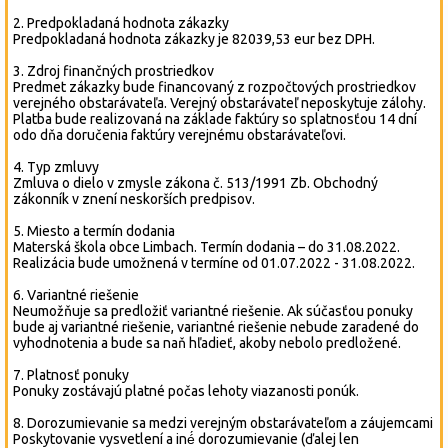
2. Predpokladaná hodnota zákazky
Predpokladaná hodnota zákazky je 82039,53 eur bez DPH.
3. Zdroj finančných prostriedkov
Predmet zákazky bude financovaný z rozpočtových prostriedkov
verejného obstarávateľa. Verejný obstarávateľ neposkytuje zálohy.
Platba bude realizovaná na základe faktúry so splatnosťou 14 dní
odo dňa doručenia faktúry verejnému obstarávateľovi.
4. Typ zmluvy
Zmluva o dielo v zmysle zákona č. 513/1991 Zb. Obchodný
zákonník v znení neskorších predpisov.
5. Miesto a termín dodania
Materská škola obce Limbach. Termín dodania – do 31.08.2022.
Realizácia bude umožnená v termíne od 01.07.2022 - 31.08.2022.
6. Variantné riešenie
Neumožňuje sa predložiť variantné riešenie. Ak súčasťou ponuky
bude aj variantné riešenie, variantné riešenie nebude zaradené do
vyhodnotenia a bude sa naň hľadieť, akoby nebolo predložené.
7. Platnosť ponuky
Ponuky zostávajú platné počas lehoty viazanosti ponúk.
8. Dorozumievanie sa medzi verejným obstarávateľom a záujemcami
Poskytovanie vysvetlení a iné́ dorozumievanie (ďalej len