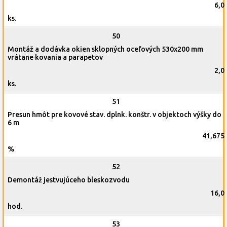
6,0
ks.
50
Montáž a dodávka okien sklopných oceľových 530x200 mm
vrátane kovania a parapetov
2,0
ks.
51
Presun hmôt pre kovové stav. dplnk. konštr. v objektoch výšky do
6 m
41,675
%
52
Demontáž jestvujúceho bleskozvodu
16,0
hod.
53