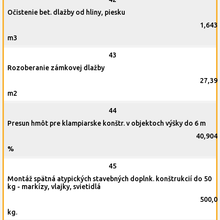
Očistenie bet. dlažby od hliny, piesku
1,643
m3
43
Rozoberanie zámkovej dlažby
27,39
m2
44
Presun hmôt pre klampiarske konštr. v objektoch výšky do 6 m
40,904
%
45
Montáž spätná atypických stavebných doplnk. konštrukcií do 50
kg - markízy, vlajky, svietidlá
500,0
kg.