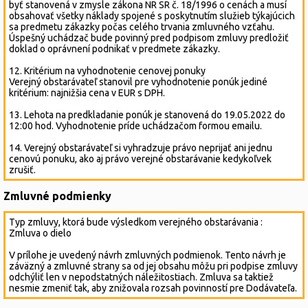
byť stanovená v zmysle zákona NR SR č. 18/1996 o cenách a musí
obsahovať všetky náklady spojené s poskytnutím služieb týkajúcich
sa predmetu zákazky počas celého trvania zmluvného vzťahu.
Úspešný uchádzač bude povinný pred podpisom zmluvy predložiť
doklad o oprávnení podnikať v predmete zákazky.
12. Kritérium na vyhodnotenie cenovej ponuky
Verejný obstarávateľ stanovil pre vyhodnotenie ponúk jediné
kritérium: najnižšia cena v EUR s DPH.
13. Lehota na predkladanie ponúk je stanovená do 19.05.2022 do
12:00 hod. Vyhodnotenie príde uchádzačom formou emailu.
14. Verejný obstarávateľ si vyhradzuje právo neprijať ani jednu
cenovú ponuku, ako aj právo verejné obstarávanie kedykoľvek
zrušiť.
Zmluvné podmienky
Typ zmluvy, ktorá bude výsledkom verejného obstarávania :
Zmluva o dielo
V prílohe je uvedený návrh zmluvných podmienok. Tento návrh je
záväzný a zmluvné strany sa od jej obsahu môžu pri podpise zmluvy
odchýliť len v nepodstatných náležitostiach. Zmluva sa taktiež
nesmie zmeniť tak, aby znižovala rozsah povinností pre Dodávateľa.