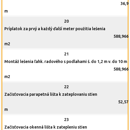
36,9
m
20
Príplatok za prvý a každý ďalší meter použitia lešenia
588,966
m2
21
Montáž lešenia ľahk. radového s podlahami š. do 1,2 m v. do 10 m
588,966
m2
22
Začisťovacia parapetná lišta k zateplovaniu stien
52,57
m
23
Začisťovacia okenná lišta k zatepleniu stien