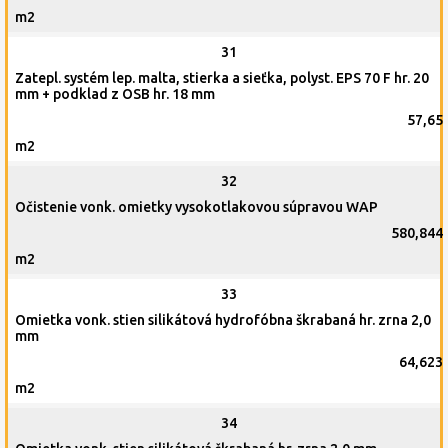
m2
31
Zatepl. systém lep. malta, stierka a sieťka, polyst. EPS 70 F hr. 20
mm + podklad z OSB hr. 18 mm
57,65
m2
32
Očistenie vonk. omietky vysokotlakovou súpravou WAP
580,844
m2
33
Omietka vonk. stien silikátová hydrofóbna škrabaná hr. zrna 2,0
mm
64,623
m2
34