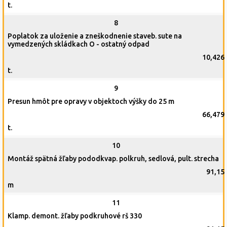
t.
8
Poplatok za uloženie a zneškodnenie staveb. sute na
vymedzených skládkach O - ostatný odpad
10,426
t.
9
Presun hmôt pre opravy v objektoch výšky do 25 m
66,479
t.
10
Montáž spätná žľaby pododkvap. polkruh, sedlová, pult. strecha
91,15
m
11
Klamp. demont. žľaby podkruhové rš 330