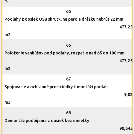
%
65
Podlahy z dosiek OSB skrutk. na pero a drážku nebrús 22 mm
477,25
m2
66
Položenie vankúšov pod podlahy, rozpätie nad 65 do 100 mm
477,25
m2
67
Spojovacie a ochranné prostriedky k montáži podláh
9,02
m3
68
Demontáž podbíjania z dosiek bez omietky
90,545