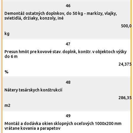
46
Demontáž ostatných doplnkov, do 50 kg - markízy, vlajky,
svietidlá, držiaky, konzoly, iné
500,0
kg
47
Presun hmôt pre kovové stav. doplnk, konštr. v objektoch výšky
do 6 m
24,375
%
48
Nátery tesárskych konštrukcií
286,35
m2
49
Montáž a dodávka okien sklopných oceľových 1000x200 mm
vrátane kovania a parapetov