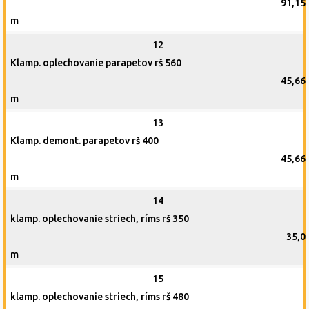
91,15
m
12
Klamp. oplechovanie parapetov rš 560
45,66
m
13
Klamp. demont. parapetov rš 400
45,66
m
14
klamp. oplechovanie striech, ríms rš 350
35,0
m
15
klamp. oplechovanie striech, ríms rš 480