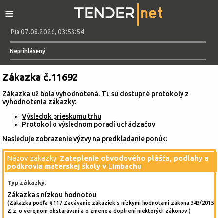
≡
Pia 07.08.2026, 03:53:54
Neprihlásený
Zákazka č.11692
Zákazka už bola vyhodnotená. Tu sú dostupné protokoly z
vyhodnotenia zákazky:
Výsledok prieskumu trhu
Protokol o výslednom poradí uchádzačov
Nasleduje zobrazenie výzvy na predkladanie ponúk:
Názov zákazky:
Zateplenie obvodového plášťa, podlahy a
podkrovia materskej školy v Limbachu
Typ zákazky:
Zákazka s nízkou hodnotou
(Zákazka podľa § 117 Zadávanie zákaziek s nízkymi hodnotami zákona 343/2015
Z.z. o verejnom obstarávaní a o zmene a doplnení niektorých zákonov.)