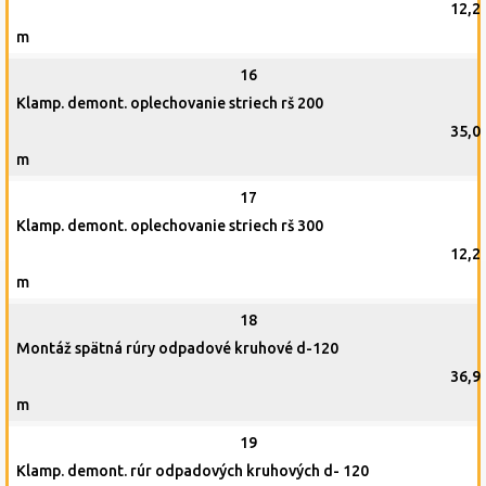
12,2
m
16
Klamp. demont. oplechovanie striech rš 200
35,0
m
17
Klamp. demont. oplechovanie striech rš 300
12,2
m
18
Montáž spätná rúry odpadové kruhové d-120
36,9
m
19
Klamp. demont. rúr odpadových kruhových d- 120