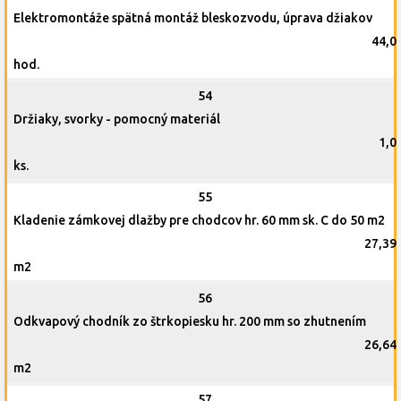
Elektromontáže spätná montáž bleskozvodu, úprava džiakov
44,0
hod.
54
Držiaky, svorky - pomocný materiál
1,0
ks.
55
Kladenie zámkovej dlažby pre chodcov hr. 60 mm sk. C do 50 m2
27,39
m2
56
Odkvapový chodník zo štrkopiesku hr. 200 mm so zhutnením
26,64
m2
57