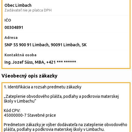
Obec Limbach
Zadávateľ nie je platca DPH
IČO
00304891
Adresa
SNP 55 900 91 Limbach, 90091 Limbach, SK
Kontaktná osoba
Ing. Jozef Süss, MBA, +421 *** ******
Všeobecný opis zákazky
1. Identifikácia a rozsah predmetu zákazky
„Zateplenie obvodového plášťa, podlahy a podkrovia materskej
školy v Limbachu“
Kód CPV:
45000000-7 Stavebné práce
Predmetom zákazky je výber dodávateľa na zateplenie obvodového
plášťa, podlahy a podkrovia materskej školy v Limbachu.