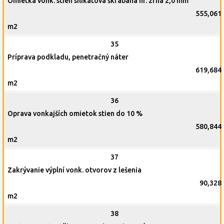
Omietka vonk. stien silikátová škrabaná hr. zrna 2,0 mm
555,061
m2
35
Príprava podkladu, penetračný náter
619,684
m2
36
Oprava vonkajších omietok stien do 10 %
580,844
m2
37
Zakrývanie výplní vonk. otvorov z lešenia
90,328
m2
38