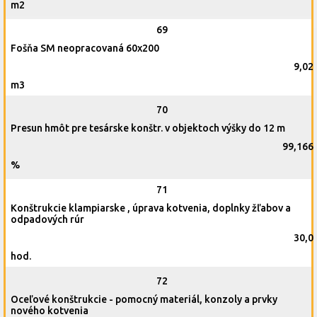
m2
69
Fošňa SM neopracovaná 60x200
9,02
m3
70
Presun hmôt pre tesárske konštr. v objektoch výšky do 12 m
99,166
%
71
Konštrukcie klampiarske , úprava kotvenia, doplnky žľabov a
odpadových rúr
30,0
hod.
72
Oceľové konštrukcie - pomocný materiál, konzoly a prvky
nového kotvenia