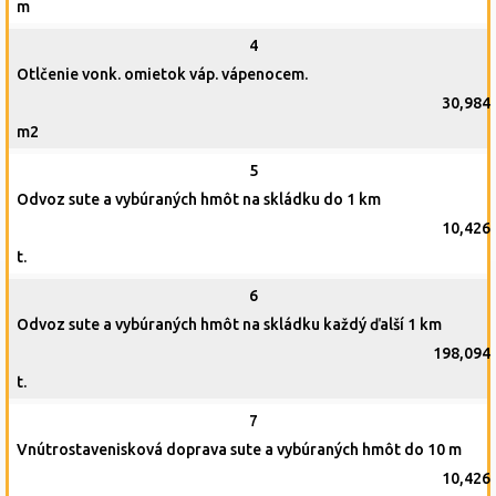
m
4
Otlčenie vonk. omietok váp. vápenocem.
30,984
m2
5
Odvoz sute a vybúraných hmôt na skládku do 1 km
10,426
t.
6
Odvoz sute a vybúraných hmôt na skládku každý ďalší 1 km
198,094
t.
7
Vnútrostavenisková doprava sute a vybúraných hmôt do 10 m
10,426