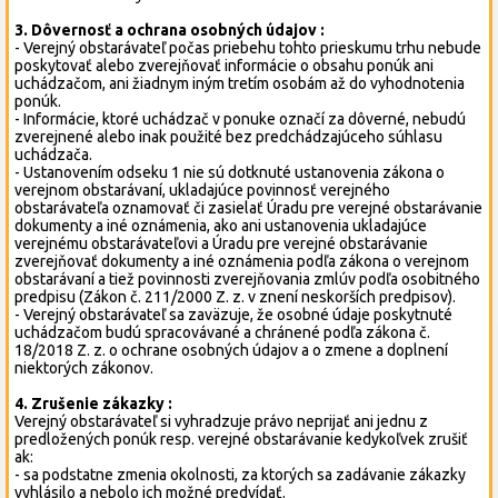
3. Dôvernosť a ochrana osobných údajov :
- Verejný obstarávateľ počas priebehu tohto prieskumu trhu nebude
poskytovať alebo zverejňovať informácie o obsahu ponúk ani
uchádzačom, ani žiadnym iným tretím osobám až do vyhodnotenia
ponúk.
- Informácie, ktoré uchádzač v ponuke označí za dôverné, nebudú
zverejnené alebo inak použité bez predchádzajúceho súhlasu
uchádzača.
- Ustanovením odseku 1 nie sú dotknuté ustanovenia zákona o
verejnom obstarávaní, ukladajúce povinnosť verejného
obstarávateľa oznamovať či zasielať Úradu pre verejné obstarávanie
dokumenty a iné oznámenia, ako ani ustanovenia ukladajúce
verejnému obstarávateľovi a Úradu pre verejné obstarávanie
zverejňovať dokumenty a iné oznámenia podľa zákona o verejnom
obstarávaní a tiež povinnosti zverejňovania zmlúv podľa osobitného
predpisu (Zákon č. 211/2000 Z. z. v znení neskorších predpisov).
- Verejný obstarávateľ sa zaväzuje, že osobné údaje poskytnuté
uchádzačom budú spracovávané a chránené podľa zákona č.
18/2018 Z. z. o ochrane osobných údajov a o zmene a doplnení
niektorých zákonov.
4. Zrušenie zákazky :
Verejný obstarávateľ si vyhradzuje právo neprijať ani jednu z
predložených ponúk resp. verejné obstarávanie kedykoľvek zrušiť
ak:
- sa podstatne zmenia okolnosti, za ktorých sa zadávanie zákazky
vyhlásilo a nebolo ich možné predvídať.