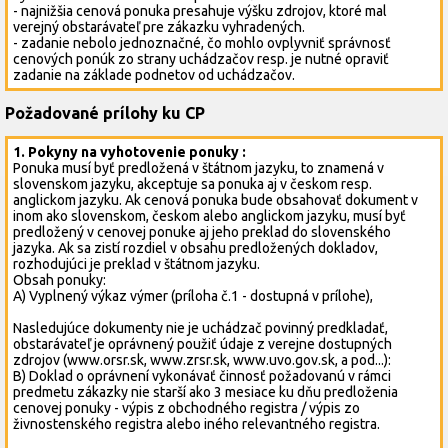
- najnižšia cenová ponuka presahuje výšku zdrojov, ktoré mal
verejný obstarávateľ pre zákazku vyhradených.
- zadanie nebolo jednoznačné, čo mohlo ovplyvniť správnosť
cenových ponúk zo strany uchádzačov resp. je nutné opraviť
zadanie na základe podnetov od uchádzačov.
Požadované prílohy ku CP
1. Pokyny na vyhotovenie ponuky :
Ponuka musí byť predložená v štátnom jazyku, to znamená v
slovenskom jazyku, akceptuje sa ponuka aj v českom resp.
anglickom jazyku. Ak cenová ponuka bude obsahovať dokument v
inom ako slovenskom, českom alebo anglickom jazyku, musí byť
predložený v cenovej ponuke aj jeho preklad do slovenského
jazyka. Ak sa zistí rozdiel v obsahu predložených dokladov,
rozhodujúci je preklad v štátnom jazyku.
Obsah ponuky:
A) Vyplnený výkaz výmer (príloha č.1 - dostupná v prílohe),
Nasledujúce dokumenty nie je uchádzač povinný predkladať,
obstarávateľ je oprávnený použiť údaje z verejne dostupných
zdrojov (www.orsr.sk, www.zrsr.sk, www.uvo.gov.sk, a pod...):
B) Doklad o oprávnení vykonávať činnosť požadovanú v rámci
predmetu zákazky nie starší ako 3 mesiace ku dňu predloženia
cenovej ponuky - výpis z obchodného registra / výpis zo
živnostenského registra alebo iného relevantného registra.