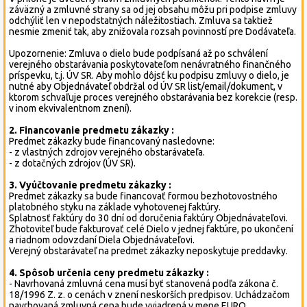
záväzný a zmluvné strany sa od jej obsahu môžu pri podpise zmluvy
odchýliť len v nepodstatných náležitostiach. Zmluva sa taktiež
nesmie zmeniť tak, aby znižovala rozsah povinností pre Dodávateľa.
Upozornenie: Zmluva o dielo bude podpísaná až po schválení
verejného obstarávania poskytovateľom nenávratného finančného
príspevku, t.j. ÚV SR. Aby mohlo dôjsť ku podpisu zmluvy o dielo, je
nutné aby Objednávateľ obdržal od ÚV SR list/email/dokument, v
ktorom schvaľuje proces verejného obstarávania bez korekcie (resp.
v inom ekvivalentnom znení).
2. Financovanie predmetu zákazky :
Predmet zákazky bude financovaný nasledovne:
- z vlastných zdrojov verejného obstarávateľa.
- z dotačných zdrojov (ÚV SR).
3. Vyúčtovanie predmetu zákazky :
Predmet zákazky sa bude financovať formou bezhotovostného
platobného styku na základe vyhotovenej faktúry.
Splatnosť faktúry do 30 dní od doručenia faktúry Objednávateľovi.
Zhotoviteľ bude fakturovať celé Dielo v jednej faktúre, po ukončení
a riadnom odovzdaní Diela Objednávateľovi.
Verejný obstarávateľ na predmet zákazky neposkytuje preddavky.
4. Spôsob určenia ceny predmetu zákazky :
- Navrhovaná zmluvná cena musí byť stanovená podľa zákona č.
18/1996 Z. z. o cenách v znení neskorších predpisov. Uchádzačom
navrhovaná zmluvná cena bude vyjadrená v mene EURO.