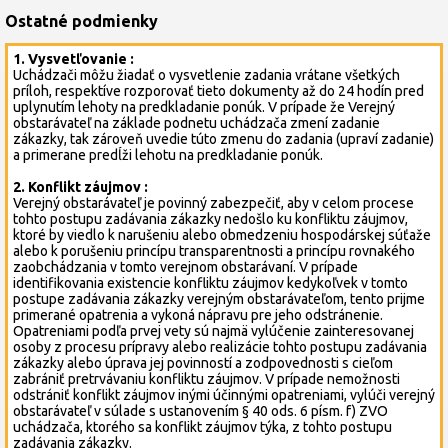
Ostatné podmienky
1. Vysvetľovanie :
Uchádzači môžu žiadať o vysvetlenie zadania vrátane všetkých
príloh, respektíve rozporovať tieto dokumenty až do 24 hodín pred
uplynutím lehoty na predkladanie ponúk. V prípade že Verejný
obstarávateľ na základe podnetu uchádzača zmení zadanie
zákazky, tak zároveň uvedie túto zmenu do zadania (upraví zadanie)
a primerane predĺži lehotu na predkladanie ponúk.
2. Konflikt záujmov :
Verejný obstarávateľ je povinný zabezpečiť, aby v celom procese
tohto postupu zadávania zákazky nedošlo ku konfliktu záujmov,
ktoré by viedlo k narušeniu alebo obmedzeniu hospodárskej súťaže
alebo k porušeniu princípu transparentnosti a princípu rovnakého
zaobchádzania v tomto verejnom obstarávaní. V prípade
identifikovania existencie konfliktu záujmov kedykoľvek v tomto
postupe zadávania zákazky verejným obstarávateľom, tento prijme
primerané opatrenia a vykoná nápravu pre jeho odstránenie.
Opatreniami podľa prvej vety sú najmä vylúčenie zainteresovanej
osoby z procesu prípravy alebo realizácie tohto postupu zadávania
zákazky alebo úprava jej povinností a zodpovednosti s cieľom
zabrániť pretrvávaniu konfliktu záujmov. V prípade nemožnosti
odstrániť konflikt záujmov inými účinnými opatreniami, vylúči verejný
obstarávateľ v súlade s ustanovením § 40 ods. 6 písm. f) ZVO
uchádzača, ktorého sa konflikt záujmov týka, z tohto postupu
zadávania zákazky.