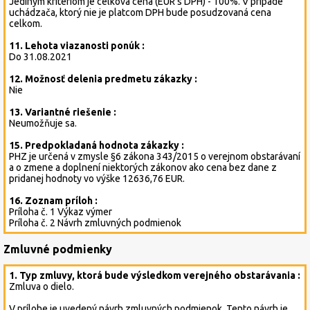
Jediným kritériom je celková cena (EUR s DPH) - 100%. V prípade
uchádzača, ktorý nie je platcom DPH bude posudzovaná cena
celkom.
11. Lehota viazanosti ponúk :
Do 31.08.2021
12. Možnosť delenia predmetu zákazky :
Nie
13. Variantné riešenie :
Neumožňuje sa.
15. Predpokladaná hodnota zákazky :
PHZ je určená v zmysle §6 zákona 343/2015 o verejnom obstarávaní
a o zmene a doplnení niektorých zákonov ako cena bez dane z
pridanej hodnoty vo výške 12636,76 EUR.
16. Zoznam príloh :
Príloha č. 1 Výkaz výmer
Príloha č. 2 Návrh zmluvných podmienok
Zmluvné podmienky
1. Typ zmluvy, ktorá bude výsledkom verejného obstarávania :
Zmluva o dielo.
V prílohe je uvedený návrh zmluvných podmienok. Tento návrh je