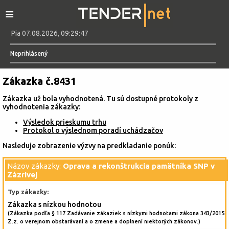
≡
Pia 07.08.2026, 09:29:47
Neprihlásený
Zákazka č.8431
Zákazka už bola vyhodnotená. Tu sú dostupné protokoly z
vyhodnotenia zákazky:
Výsledok prieskumu trhu
Protokol o výslednom poradí uchádzačov
Nasleduje zobrazenie výzvy na predkladanie ponúk:
Názov zákazky:
Oprava a rekonštrukcia pamätníka SNP v
Zázrivej
Typ zákazky:
Zákazka s nízkou hodnotou
(Zákazka podľa § 117 Zadávanie zákaziek s nízkymi hodnotami zákona 343/2015
Z.z. o verejnom obstarávaní a o zmene a doplnení niektorých zákonov.)