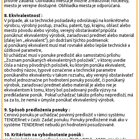
prílohe zadania. Obhliadku miesta je možné zrealizovať hocikedy,
miesto je verejne dostupné. Obhliadka miesta je odporúčaná.
8. Ekvivalentnosť :
V prípade, ak sa technické požiadavky odvolávajú na konkrétneho
výrobcu, výrobný postup, značku, patent, typ, krajinu, oblasť alebo
miesto pôvodu alebo výroby, verejný obstarávateľ pripúšťa
ponúknuť ekvivalentný výrobok, zariaďovací predmet alebo materiál
(ďalej len „ekvivalent“), pri dodržaní týchto podmienok:
a) ponúkaný ekvivalent musí mať rovnaké alebo lepšie technické a
úžitkové parametre,
b) uchádzač musí v ponuke predložiť ako samostatnú prílohu
„Zoznam ponúkaných ekvivalentných položiek“, v ktorej uvedie
čísla a názvy pôvodných položiek, ku ktorým ponúka ekvivalent,
obchodný názov, typové označenie a technické parametre
ponúkaného ekvivalentu v takom rozsahu, aby verejný obstarávateľ
mohol jednoznačne pri hodnotení ponuky posúdiť, či ponúkaný
výrobok, zariaďovací predmet alebo materiál je alebo nie je
ekvivalentom k tomu, ktorý bol požadovaný podľa výzvy na
predkladanie ponúk. Pokiaľ uchádzač takúto prílohu nepredloží, má
sa za to, že nemá v úmysle ponúkať ekvivalentný výrobok.
9. Spôsob predloženia ponuky :
Cenovú ponuku je uchádzač povinný predložiť v rámci systému
TENDERnet v časti: Zadať ponuku. Ponuky predložené inak ako v
systéme TENDERnet nebudú pri hodnotení posudzované.
10. Kritérium na vyhodnotenie ponúk :