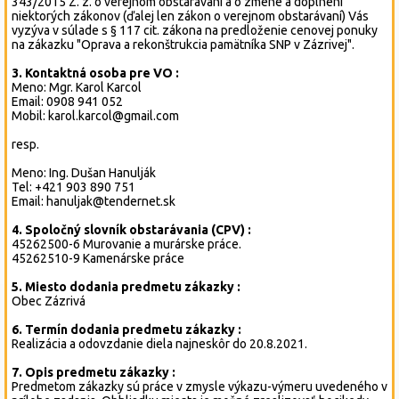
343/2015 Z. z. o verejnom obstarávaní a o zmene a doplnení
niektorých zákonov (ďalej len zákon o verejnom obstarávaní) Vás
vyzýva v súlade s § 117 cit. zákona na predloženie cenovej ponuky
na zákazku "Oprava a rekonštrukcia pamätníka SNP v Zázrivej".
3. Kontaktná osoba pre VO :
Meno: Mgr. Karol Karcol
Email: 0908 941 052
Mobil: karol.karcol@gmail.com
resp.
Meno: Ing. Dušan Hanulják
Tel: +421 903 890 751
Email: hanuljak@tendernet.sk
4. Spoločný slovník obstarávania (CPV) :
45262500-6 Murovanie a murárske práce.
45262510-9 Kamenárske práce
5. Miesto dodania predmetu zákazky :
Obec Zázrivá
6. Termín dodania predmetu zákazky :
Realizácia a odovzdanie diela najneskôr do 20.8.2021.
7. Opis predmetu zákazky :
Predmetom zákazky sú práce v zmysle výkazu-výmeru uvedeného v