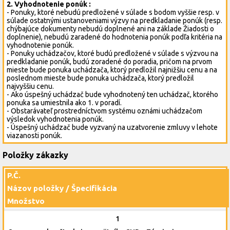
2. Vyhodnotenie ponúk :
- Ponuky, ktoré nebudú predložené v súlade s bodom vyššie resp. v
súlade ostatnými ustanoveniami výzvy na predkladanie ponúk (resp.
chýbajúce dokumenty nebudú doplnené ani na základe Žiadosti o
doplnenie), nebudú zaradené do hodnotenia ponúk podľa kritéria na
vyhodnotenie ponúk.
- Ponuky uchádzačov, ktoré budú predložené v súlade s výzvou na
predkladanie ponúk, budú zoradené do poradia, pričom na prvom
mieste bude ponuka uchádzača, ktorý predložil najnižšiu cenu a na
poslednom mieste bude ponuka uchádzača, ktorý predložil
najvyššiu cenu.
- Ako úspešný uchádzač bude vyhodnotený ten uchádzač, ktorého
ponuka sa umiestnila ako 1. v poradí.
- Obstarávateľ prostredníctvom systému oznámi uchádzačom
výsledok vyhodnotenia ponúk.
- Úspešný uchádzač bude vyzvaný na uzatvorenie zmluvy v lehote
viazanosti ponúk.
Položky zákazky
P.Č.
Názov položky / Špecifikácia
Množstvo
1