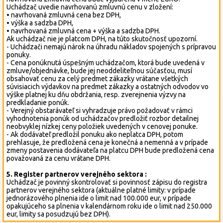
Uchádzač uvedie navrhovanú zmluvnú cenu v zložení:
• navrhovaná zmluvná cena bez DPH,
• výška a sadzba DPH,
• navrhovaná zmluvná cena + výška a sadzba DPH.
Ak uchádzač nie je platcom DPH, na túto skutočnosť upozorní.
- Uchádzači nemajú nárok na úhradu nákladov spojených s prípravou
ponuky.
- Cena ponúknutá úspešným uchádzačom, ktorá bude uvedená v
zmluve/objednávke, bude jej neoddeliteľnou súčasťou, musí
obsahovať cenu za celý predmet zákazky vrátane všetkých
súvisiacich výdavkov na predmet zákazky a ostatných odvodov vo
výške platnej ku dňu obdržania, resp. zverejnenia výzvy na
predkladanie ponúk.
- Verejný obstarávateľ si vyhradzuje právo požadovať v rámci
vyhodnotenia ponúk od uchádzačov predložiť rozbor detailnej
neobvyklej nízkej ceny položiek uvedených v cenovej ponuke.
- Ak dodávateľ predložil ponuku ako neplatca DPH, potom
prehlasuje, že predložená cena je konečná a nemenná a v prípade
zmeny postavenia dodávateľa na platcu DPH bude predložená cena
považovaná za cenu vrátane DPH.
5. Register partnerov verejného sektora :
Uchádzač je povinný skontrolovať si povinnosť zápisu do registra
partnerov verejného sektora (aktuálne platné limity: v prípade
jednorázového plnenia ide o limit nad 100.000 eur, v prípade
opakujúceho sa plnenia v kalendárnom roku ide o limit nad 250.000
eur, limity sa posudzujú bez DPH).