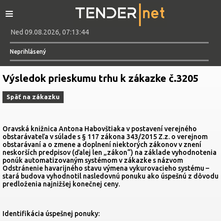
≡
Ned 09.08.2026, 07:13:44
Neprihlásený
Výsledok prieskumu trhu k zákazke č.3205
Späť na zákazku
Oravská knižnica Antona Habovštiaka v postavení verejného
obstarávateľa v súlade s § 117 zákona 343/2015 Z.z. o verejnom
obstarávaní a o zmene a doplnení niektorých zákonov v znení
neskorších predpisov (ďalej len „zákon“) na základe vyhodnotenia
ponúk automatizovaným systémom v zákazke s názvom
Odstránenie havarijného stavu výmena vykurovacieho systému –
stará budova vyhodnotil nasledovnú ponuku ako úspešnú z dôvodu
predloženia najnižšej konečnej ceny.
Identifikácia úspešnej ponuky: