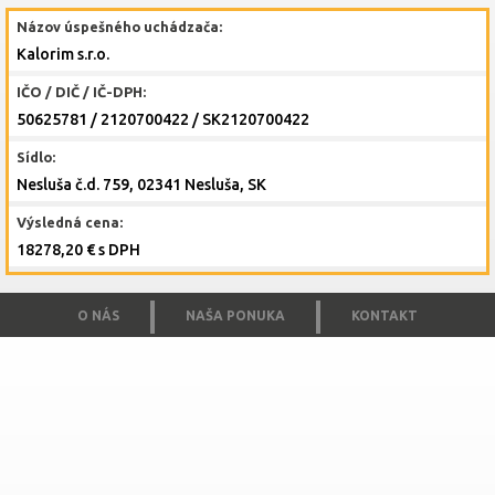
Názov úspešného uchádzača:
Kalorim s.r.o.
IČO / DIČ / IČ-DPH:
50625781 / 2120700422 / SK2120700422
Sídlo:
Nesluša č.d. 759, 02341 Nesluša, SK
Výsledná cena:
18278,20 € s DPH
O NÁS
NAŠA PONUKA
KONTAKT