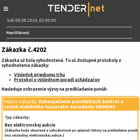
≡
Sob 08.08.2026, 03:00:00
Neprihlásený
Zákazka č.4202
Zákazka už bola vyhodnotená. Tu sú dostupné protokoly z
vyhodnotenia zákazky:
Výsledok prieskumu trhu
Protokol o výslednom poradí uchádzačov
Nasleduje zobrazenie výzvy na predkladanie ponúk:
Názov zákazky:
Zabezpečenie pravidelných kontrol a
revízií stabilného hasiaceho zariadenia SIEMENS
Typ zákazky:
Bez elektronickej aukcie
(Zákazka bude ukončená a vyhodnotená po uplynutí lehoty na prekladanie ponúk
bez následnej elektronickej aukcie.)