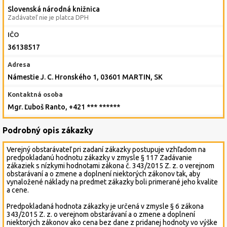
Slovenská národná knižnica
Zadávateľ nie je platca DPH
IČO
36138517
Adresa
Námestie J. C. Hronského 1, 03601 MARTIN, SK
Kontaktná osoba
Mgr. Ľuboš Ranto, +421 *** ******
Podrobný opis zákazky
Verejný obstarávateľ pri zadaní zákazky postupuje vzhľadom na
predpokladanú hodnotu zákazky v zmysle § 117 Zadávanie
zákaziek s nízkymi hodnotami zákona č. 343/2015 Z. z. o verejnom
obstarávaní a o zmene a doplnení niektorých zákonov tak, aby
vynaložené náklady na predmet zákazky boli primerané jeho kvalite
a cene.
Predpokladaná hodnota zákazky je určená v zmysle § 6 zákona
343/2015 Z. z. o verejnom obstarávaní a o zmene a doplnení
niektorých zákonov ako cena bez dane z pridanej hodnoty vo výške