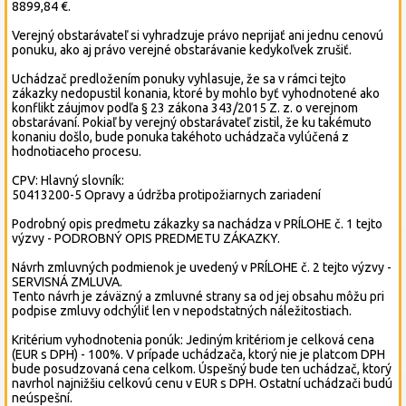
8899,84 €.
Verejný obstarávateľ si vyhradzuje právo neprijať ani jednu cenovú
ponuku, ako aj právo verejné obstarávanie kedykoľvek zrušiť.
Uchádzač predložením ponuky vyhlasuje, že sa v rámci tejto
zákazky nedopustil konania, ktoré by mohlo byť vyhodnotené ako
konflikt záujmov podľa § 23 zákona 343/2015 Z. z. o verejnom
obstarávaní. Pokiaľ by verejný obstarávateľ zistil, že ku takémuto
konaniu došlo, bude ponuka takéhoto uchádzača vylúčená z
hodnotiaceho procesu.
CPV: Hlavný slovník:
50413200-5 Opravy a údržba protipožiarnych zariadení
Podrobný opis predmetu zákazky sa nachádza v PRÍLOHE č. 1 tejto
výzvy - PODROBNÝ OPIS PREDMETU ZÁKAZKY.
Návrh zmluvných podmienok je uvedený v PRÍLOHE č. 2 tejto výzvy -
SERVISNÁ ZMLUVA.
Tento návrh je záväzný a zmluvné strany sa od jej obsahu môžu pri
podpise zmluvy odchýliť len v nepodstatných náležitostiach.
Kritérium vyhodnotenia ponúk: Jediným kritériom je celková cena
(EUR s DPH) - 100%. V prípade uchádzača, ktorý nie je platcom DPH
bude posudzovaná cena celkom. Úspešný bude ten uchádzač, ktorý
navrhol najnižšiu celkovú cenu v EUR s DPH. Ostatní uchádzači budú
neúspešní.