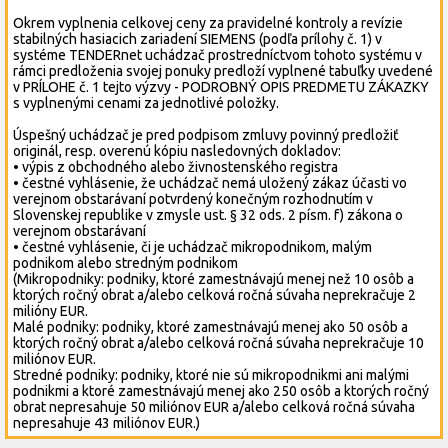
Okrem vyplnenia celkovej ceny za pravidelné kontroly a revízie
stabilných hasiacich zariadení SIEMENS (podľa prílohy č. 1) v
systéme TENDERnet uchádzač prostredníctvom tohoto systému v
rámci predloženia svojej ponuky predloží vyplnené tabuľky uvedené
v PRÍLOHE č. 1 tejto výzvy - PODROBNÝ OPIS PREDMETU ZÁKAZKY
s vyplnenými cenami za jednotlivé položky.
Úspešný uchádzač je pred podpisom zmluvy povinný predložiť
originál, resp. overenú kópiu nasledovných dokladov:
• výpis z obchodného alebo živnostenského registra
• čestné vyhlásenie, že uchádzač nemá uložený zákaz účasti vo
verejnom obstarávaní potvrdený konečným rozhodnutím v
Slovenskej republike v zmysle ust. § 32 ods. 2 písm. f) zákona o
verejnom obstarávaní
• čestné vyhlásenie, či je uchádzač mikropodnikom, malým
podnikom alebo stredným podnikom
(Mikropodniky: podniky, ktoré zamestnávajú menej než 10 osôb a
ktorých ročný obrat a/alebo celková ročná súvaha neprekračuje 2
milióny EUR.
Malé podniky: podniky, ktoré zamestnávajú menej ako 50 osôb a
ktorých ročný obrat a/alebo celková ročná súvaha neprekračuje 10
miliónov EUR.
Stredné podniky: podniky, ktoré nie sú mikropodnikmi ani malými
podnikmi a ktoré zamestnávajú menej ako 250 osôb a ktorých ročný
obrat nepresahuje 50 miliónov EUR a/alebo celková ročná súvaha
nepresahuje 43 miliónov EUR.)