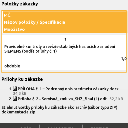
Položky zákazky
P.Č.
Názov položky / Špecifikácia
Množstvo
1
Pravidelné kontroly a revízie stabilných hasiacich zariadení
SIEMENS (podľa prílohy č. 1)
1,0
obdobie
Prílohy ku zákazke
PRÍLOHA č. 1 – Podrobný opis predmetu zákazky.docx
34,3 kB
Príloha č. 2 - Servisná_zmluva_SHZ_final (1).odt
32,2 kB
Stiahnuť všetky prílohy ku zákazke ako archív (súbor typu ZIP):
dokumentacia.zip