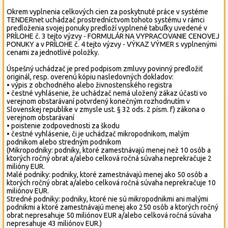
Okrem vyplnenia celkových cien za poskytnuté práce v systéme
TENDERnet uchádzač prostredníctvom tohoto systému v rámci
predloženia svojej ponuky predloží vyplnené tabuľky uvedené v
PRÍLOHE č. 3 tejto výzvy - FORMULÁR NA VYPRACOVANIE CENOVEJ
PONUKY a v PRÍLOHE č. 4 tejto výzvy - VÝKAZ VÝMER s vyplnenými
cenami za jednotlivé položky.
Úspešný uchádzač je pred podpisom zmluvy povinný predložiť
originál, resp. overenú kópiu nasledovných dokladov:
• výpis z obchodného alebo živnostenského registra
• čestné vyhlásenie, že uchádzač nemá uložený zákaz účasti vo
verejnom obstarávaní potvrdený konečným rozhodnutím v
Slovenskej republike v zmysle ust. § 32 ods. 2 písm. f) zákona o
verejnom obstarávaní
• poistenie zodpovednosti za škodu
• čestné vyhlásenie, či je uchádzač mikropodnikom, malým
podnikom alebo stredným podnikom
(Mikropodniky: podniky, ktoré zamestnávajú menej než 10 osôb a
ktorých ročný obrat a/alebo celková ročná súvaha neprekračuje 2
milióny EUR.
Malé podniky: podniky, ktoré zamestnávajú menej ako 50 osôb a
ktorých ročný obrat a/alebo celková ročná súvaha neprekračuje 10
miliónov EUR.
Stredné podniky: podniky, ktoré nie sú mikropodnikmi ani malými
podnikmi a ktoré zamestnávajú menej ako 250 osôb a ktorých ročný
obrat nepresahuje 50 miliónov EUR a/alebo celková ročná súvaha
nepresahuje 43 miliónov EUR.)