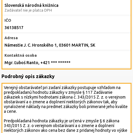
Slovenská národná knižnica
Zadávateľ nie je platca DPH
IČO
36138517
Adresa
Námestie J. C. Hronského 1, 03601 MARTIN, SK
Kontaktná osoba
Mgr. Ľuboš Ranto, +421 *** ******
Podrobný opis zákazky
Verejný obstarávateľ pri zadaní zákazky postupuje vzhľadom na
predpokladanú hodnotu zákazky v zmysle § 117 Zadávanie
zákaziek s nízkymi hodnotami zákona č. 343/2015 Z. z. o verejnom
obstarávaní a o zmene a doplnení niektorých zákonov tak, aby
vynaložené náklady na predmet zákazky boli primerané jeho kvalite
a cene.
Predpokladaná hodnota zákazky je určená v zmysle § 6 zákona
343/2015 Z. z. o verejnom obstarávaní a o zmene a doplnení
niektorých zákonov ako cena bez dane z pridanej hodnoty vo výške