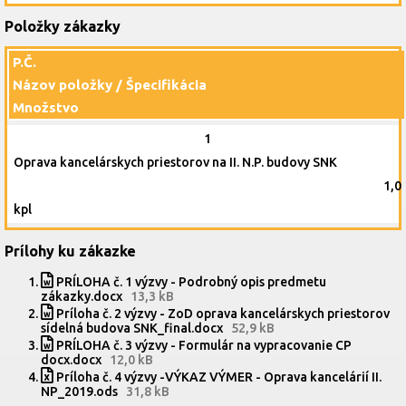
Položky zákazky
P.Č.
Názov položky / Špecifikácia
Množstvo
1
Oprava kancelárskych priestorov na II. N.P. budovy SNK
1,0
kpl
Prílohy ku zákazke
PRÍLOHA č. 1 výzvy - Podrobný opis predmetu
zákazky.docx
13,3 kB
Príloha č. 2 výzvy - ZoD oprava kancelárskych priestorov
sídelná budova SNK_final.docx
52,9 kB
PRÍLOHA č. 3 výzvy - Formulár na vypracovanie CP
docx.docx
12,0 kB
Príloha č. 4 výzvy -VÝKAZ VÝMER - Oprava kancelárií II.
NP_2019.ods
31,8 kB