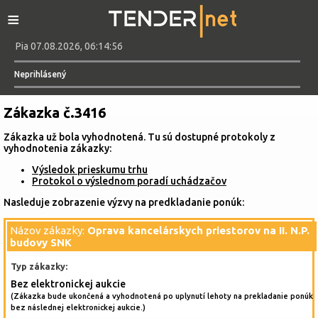
≡
Pia 07.08.2026, 06:14:56
Neprihlásený
Zákazka č.3416
Zákazka už bola vyhodnotená. Tu sú dostupné protokoly z
vyhodnotenia zákazky:
Výsledok prieskumu trhu
Protokol o výslednom poradí uchádzačov
Nasleduje zobrazenie výzvy na predkladanie ponúk:
Názov zákazky:
Oprava kancelárskych priestorov na II. N.P.
budovy SNK
Typ zákazky:
Bez elektronickej aukcie
(Zákazka bude ukončená a vyhodnotená po uplynutí lehoty na prekladanie ponúk
bez následnej elektronickej aukcie.)