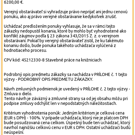
6200,00 €.
Verejný obstarávateľ si vyhradzuje právo neprijať ani jednu cenovú
ponuku, ako aj právo verejné obstarávanie kedykoľvek zrušiť.
Uchádzač predložením ponuky vyhlasuje, že sa v rámci tejto
zákazky nedopustil konania, ktoré by mohlo byť vyhodnotené ako
konflikt záujmov podľa § 23 zákona 343/2015 Z. z. o verejnom
obstarávaní. Pokiaľ by verejný obstarávateľ zistil, že ku takémuto
konaniu došlo, bude ponuka takéhoto uchádzača vylúčená z
hodnotiaceho procesu.
CPV kód: 45212330-8 Stavebné práce na knižniciach
Podrobný opis predmetu zákazky sa nachádza v PRÍLOHE č. 1 tejto
výzvy - PODROBNÝ OPIS PREDMETU ZÁKAZKY.
Návrh zmluvných podmienok je uvedený v PRÍLOHE č. 2 tejto výzvy -
Zmluva o dielo.
Tento návrh je záväzný a zmluvné strany sa od jej obsahu môžu pri
podpise zmluvy odchýliť len v nepodstatných náležitostiach.
Kritérium vyhodnotenia ponúk: Jediným kritériom je celková cena
(EUR s DPH) - 100%. V prípade uchádzača, ktorý nie je platcom DPH
bude posudzovaná cena celkom. Úspešný bude ten uchádzač, ktorý
navrhol najnižšiu celkovú cenu v EUR s DPH. Ostatní uchádzači budú
neúspešní.